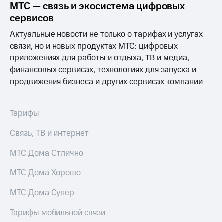
МТС — связь и экосистема цифровых
МТС
сервисов
о технологиях
Актуальные новости не только о тарифах и услугах
Достижения
связи, но и новых продуктах МТС: цифровых
приложениях для работы и отдыха, ТВ и медиа,
Интервью
финансовых сервисах, технологиях для запуска и
продвижения бизнеса и других сервисах компании
Финансовая
отчетность
Контакты
Тарифы
Новости
Связь, ТВ и интернет
в
регионе
МТС Дома Отлично
м и акционерам
МТС Дома Хорошо
Корпоративное
управление
МТС Дома Супер
Корпоративный
Тарифы мобильной связи
секретарь