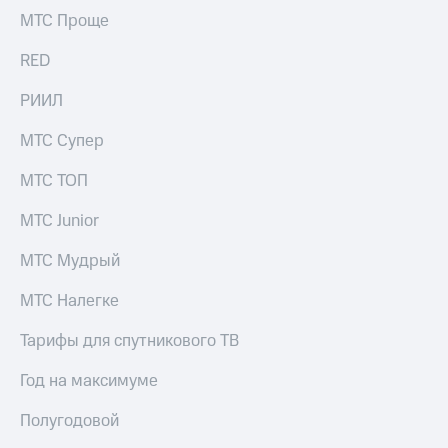
Раскрытие
МТС Проще
информации
Информация
RED
акционерам
Документы
ПАО
РИИЛ
"МТС"
Собрания
МТС Супер
акционеров
Личный
МТС ТОП
кабинет
акционера
МТС Junior
Акционерный
капитал
МТС Мудрый
Контроль
и
МТС Налегке
аудит
Рынок
Тарифы для спутникового ТВ
акций
Год на максимуме
Описание
Программа
Полугодовой
приобретения
Порядок