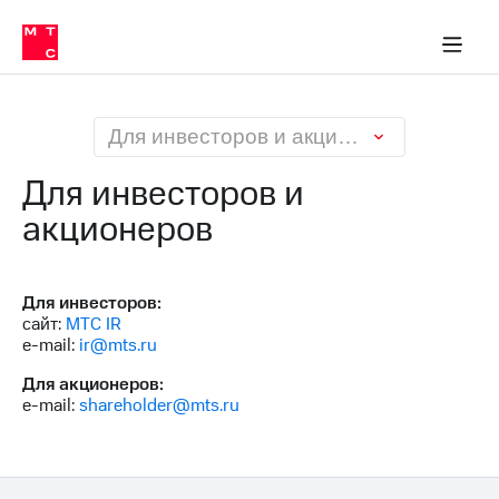
О
сторам и акционерам
Комплаенс и деловая этика
Устойчивое развитие
Медиа-центр
О МТС
О МТС
На главную
компании
О
компании
Стратегия
Стратегия
Карьера
Для инвесторов и акционеров
в МТС
Карьера
в МТС
Для инвесторов и
Пресс-
релизы
акционеров
История
компании
МТС
о технологиях
Руководство
региона
Для инвесторов:
сайт:
МТС IR
Правовая
e-mail:
ir@mts.ru
информация
Для акционеров:
e-mail:
shareholder@mts.ru
Контакты
Медиа-центр
Пресс-
релизы