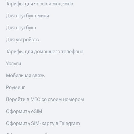
выкупа
Тарифы для часов и модемов
акций
Дивиденды
Для ноутбука мини
Рынок
облигаций
Для ноутбука
Описание
Для устройств
Еврооблигации-2023
Уведомление
Тарифы для домашнего телефона
о
погашении
Услуги
именных
облигаций
Мобильная связь
Другое
Роуминг
Регистратор
Реквизиты
Перейти в МТС со своим номером
Контакты
йчивое развитие
Оформить eSIM
и деловая этика
На главную
Оформить SIM-карту в Telegram