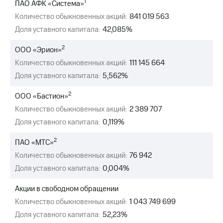
1
ПАО АФК «Система»
МТС
Количество обыкновенных акций:
841 019 563
о технологиях
Доля уставного капитала:
42,085%
Достижения
2
ООО «Эрион»
Количество обыкновенных акций:
111 145 664
Интервью
Доля уставного капитала:
5,562%
Финансовая
отчетность
2
ООО «Бастион»
Количество обыкновенных акций:
2 389 707
Контакты
Доля уставного капитала:
0,119%
Новости
в
2
ПАО «МТС»
регионе
Количество обыкновенных акций:
76 942
Доля уставного капитала:
0,004%
м и акционерам
Корпоративное
управление
Акции в свободном обращении
Количество обыкновенных акций:
1 043 749 699
Корпоративный
Доля уставного капитала:
52,23%
секретарь