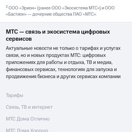
выкупа
2
ООО «Эрион» (ранее ООО «Экосистема МТС») и ООО
акций
«Бастион» — дочерние общества ПАО «МТС».
Дивиденды
Рынок
облигаций
МТС — связь и экосистема цифровых
Описание
сервисов
Еврооблигации-2023
Актуальные новости не только о тарифах и услугах
Уведомление
о
связи, но и новых продуктах МТС: цифровых
погашении
приложениях для работы и отдыха, ТВ и медиа,
именных
финансовых сервисах, технологиях для запуска и
облигаций
продвижения бизнеса и других сервисах компании
Другое
Регистратор
Реквизиты
Тарифы
Контакты
йчивое развитие
Связь, ТВ и интернет
и деловая этика
На главную
МТС Дома Отлично
МТС Дома Хорошо