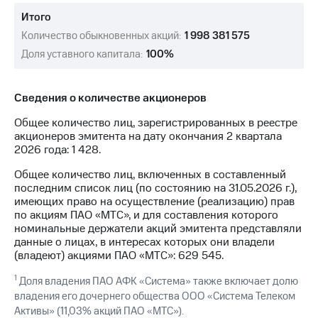
Раскрытие
информации
Итого
Информация
Количество обыкновенных акций:
1 998 381 575
акционерам
Доля уставного капитала:
100%
Документы
ПАО
"МТС"
Собрания
Сведения о количестве акционеров
акционеров
Общее количество лиц, зарегистрированных в реестре
Личный
акционеров эмитента на дату окончания 2 квартала
кабинет
2026 года: 1 428.
акционера
Акционерный
Общее количество лиц, включенных в составленный
капитал
последним список лиц (по состоянию на 31.05.2026 г.),
Контроль
имеющих право на осуществление (реализацию) прав
и
по акциям ПАО «МТС», и для составления которого
аудит
номинальные держатели акций эмитента представляли
Рынок
данные о лицах, в интересах которых они владели
акций
(владеют) акциями ПАО «МТС»: 629 545.
Описание
1
Доля владения ПАО АФК «Система» также включает долю
Программа
владения его дочернего общества ООО «Система Телеком
приобретения
Активы» (11,03% акций ПАО «МТС»).
Порядок