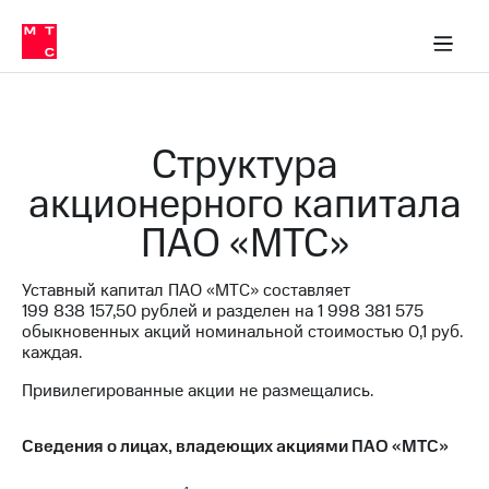
О
сторам и акционерам
Комплаенс и деловая этика
Устойчивое развитие
Медиа-центр
О МТС
О МТС
На главную
компании
О
компании
Стратегия
Стратегия
Карьера
Структура
в МТС
Карьера
в МТС
акционерного капитала
Пресс-
релизы
История
ПАО «МТС»
компании
МТС
о технологиях
Руководство
Уставный капитал ПАО «МТС» составляет
региона
199 838 157,50
рублей и разделен на
1 998 381 575
обыкновенных акций номинальной стоимостью 0,1 руб.
Правовая
каждая.
информация
Привилегированные акции не размещались.
Контакты
Медиа-центр
Сведения о лицах, владеющих акциями ПАО «МТС»
Пресс-
релизы