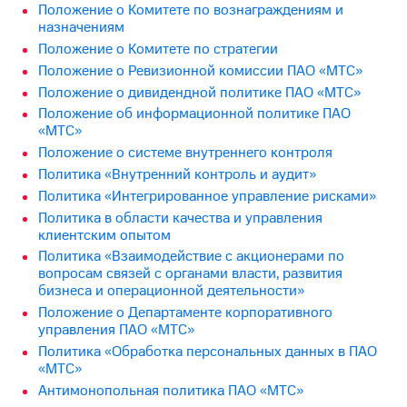
Положение о Комитетe по вознаграждениям и
назначениям
МТС
о технологиях
Положение о Комитете по стратегии
Положение о Ревизионной комиссии ПАО «МТС»
Достижения
Положение о дивидендной политике ПАО «МТС»
Положение об информационной политике ПАО
Интервью
«МТС»
Финансовая
Положение о системе внутреннего контроля
отчетность
Политика «Внутренний контроль и аудит»
Политика «Интегрированное управление рисками»
Контакты
Политика в области качества и управления
клиентским опытом
Новости
в
Политика «Взаимодействие с акционерами по
регионе
вопросам связей с органами власти, развития
бизнеса и операционной деятельности»
м и акционерам
Положение о Департаменте корпоративного
Корпоративное
управления ПАО «МТС»
управление
Политика «Обработка персональных данных в ПАО
«МТС»
Корпоративный
Антимонопольная политика ПАО «МТС»
секретарь