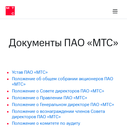
О
сторам и акционерам
Комплаенс и деловая этика
Устойчивое развитие
Медиа-центр
О МТС
О МТС
На главную
компании
О
компании
Стратегия
Стратегия
Карьера
Документы ПАО «МТС»
в МТС
Карьера
в МТС
Пресс-
релизы
История
компании
МТС
о технологиях
Руководство
Устав ПАО «МТС»
региона
Положение об общем собрании акционеров ПАО
«МТС»
Правовая
Положение о Совете директоров ПАО «МТС»
информация
Положение о Правлении ПАО «МТС»
Контакты
Положение о Генеральном директоре ПАО «МТС»
Положение о вознаграждении членов Совета
Медиа-центр
директоров ПАО «МТС»
Пресс-
Положение о комитете по аудиту
релизы