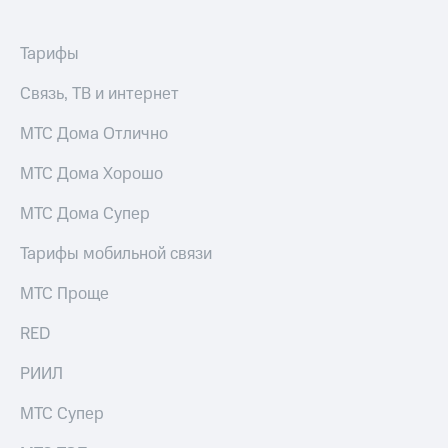
выкупа
акций
Дивиденды
Тарифы
Рынок
облигаций
Связь, ТВ и интернет
Описание
МТС Дома Отлично
Еврооблигации-2023
Уведомление
МТС Дома Хорошо
о
погашении
МТС Дома Супер
именных
облигаций
Тарифы мобильной связи
Другое
МТС Проще
Регистратор
Реквизиты
RED
Контакты
йчивое развитие
РИИЛ
и деловая этика
На главную
МТС Супер