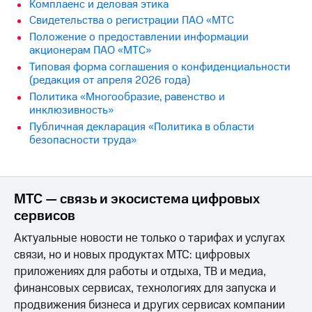
Раскрытие
Комплаенс и деловая этика
информации
Свидетельства о регистрации ПАО «МТС
Информация
Положение о предоставлении информации
акционерам
акционерам ПАО «МТС»
Документы
Типовая форма соглашения о конфиденциальности
ПАО
(редакция от апреля 2026 года)
"МТС"
Собрания
Политика «Многообразие, равенство и
акционеров
инклюзивность»
Личный
Публичная декларация «Политика в области
кабинет
безопасности труда»
акционера
Акционерный
капитал
Контроль
МТС — связь и экосистема цифровых
и
сервисов
аудит
Рынок
Актуальные новости не только о тарифах и услугах
акций
связи, но и новых продуктах МТС: цифровых
Описание
приложениях для работы и отдыха, ТВ и медиа,
Программа
финансовых сервисах, технологиях для запуска и
приобретения
продвижения бизнеса и других сервисах компании
Порядок