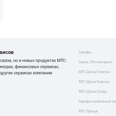
ые часы и трекеры
Умный дом
Планшеты
Акции и 
ход 15%
ле при оплате с карты МТС Деньги
рвисов
Тарифы
 связи, но и новых продуктах МТС:
Связь, ТВ и интернет
 медиа, финансовых сервисах,
МТС Дома Отлично
 других сервисах компании
МТС Дома Хорошо
МТС Дома Супер
Тарифы мобильной св
МТС Проще