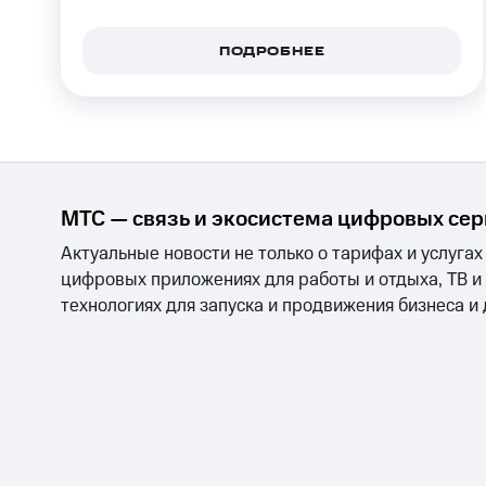
Смартфоны
Наушники и колонки
Умн
МТС Накопления
Откладывайте деньги и получайте до
ПОДРОБНЕЕ
Акции
Условия пополнения
Скидка 30% на связь
Тарифы RED, РИИЛ и МТС Супер дешев
МТС — связь и экосистема цифровых се
Обзоры товаров
Актуальные новости не только о тарифах и услугах
Скидки до 40%
цифровых приложениях для работы и отдыха, ТВ и
на смартфоны
технологиях для запуска и продвижения бизнеса и
при покупке со связью МТС