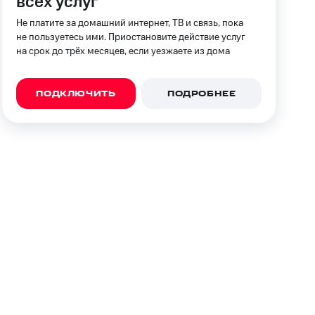
всех услуг
Не платите за домашний интернет, ТВ и связь, пока
фитнес
Приложения от МТС
не пользуетесь ими. Приостановите действие услуг
на срок до трёх месяцев, если уезжаете из дома
Приложения
Финансы
ПОДКЛЮЧИТЬ
ПОДРОБНЕЕ
угого оператора
Оплата
Интернет-магазин