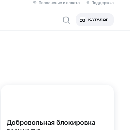
Пополнение и оплата
Поддержка
Скидка 30% на связь
Личные кабинеты
КАТАЛОГ
Мобильная связь
IM-карта для иностранцев
M
Для дома
ерейти в МТС со своим
ой МТС
Сервисы и подписки
Добровольная блокировка