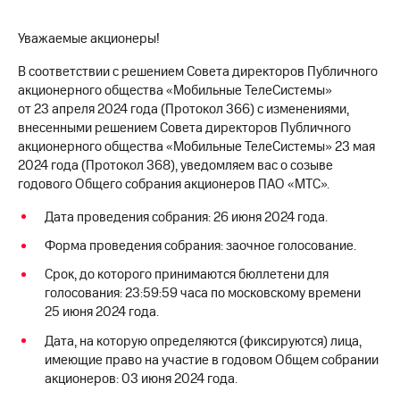
МТС
Уважаемые акционеры!
о технологиях
В соответствии с решением Совета директоров Публичного
Достижения
акционерного общества «Мобильные ТелеСистемы»
от 23 апреля 2024 года (Протокол 366) с изменениями,
Интервью
внесенными решением Совета директоров Публичного
акционерного общества «Мобильные ТелеСистемы» 23 мая
Финансовая
отчетность
2024 года (Протокол 368), уведомляем вас о созыве
годового Общего собрания акционеров ПАО «МТС».
Контакты
Дата проведения собрания: 26 июня 2024 года.
Новости
Форма проведения собрания: заочное голосование.
в
регионе
Срок, до которого принимаются бюллетени для
голосования: 23:59:59 часа по московскому времени
м и акционерам
25 июня 2024 года.
Корпоративное
управление
Дата, на которую определяются (фиксируются) лица,
имеющие право на участие в годовом Общем собрании
Корпоративный
акционеров: 03 июня 2024 года.
секретарь