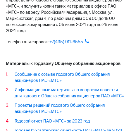
к проведению годового Общего собрания акционеров ПАО
выкупа
«МТС», и получить копии таких материалов в офисе ПАО
акций
«МТС» по адресу: Российская Федерация, г. Москва, ул.
Дивиденды
Марксистская, дом 4, по рабочим дням с 09.00 до 18.00
Рынок
по московскому времени с 05 июня 2024 года по 26 июня
облигаций
2024 года.
Описание
Телефон для справок:
+7(495) 911-6555
Еврооблигации-2023
Уведомление
о
погашении
Материалы к годовому Общему собранию акционеров:
именных
облигаций
Сообщение о созыве годового Общего собрания
Другое
акционеров ПАО «МТС»
Регистратор
Информационные материалы по вопросам повестки
Реквизиты
дня годового Общего собрания акционеров ПАО «МТС»
Контакты
йчивое развитие
Проекты решений годового Общего собрания
и деловая этика
акционеров ПАО «МТС»
На главную
Годовой отчет ПАО «МТС» за 2023 год
Годовая бухгалтерская отчетность ПАО «МТС» за 2023