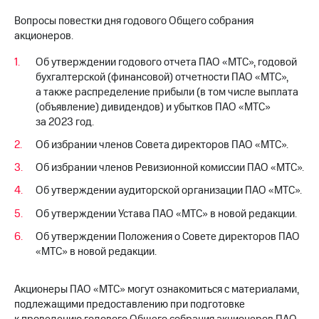
Раскрытие
информации
Вопросы повестки дня годового Общего собрания
Информация
акционеров.
акционерам
Документы
Об утверждении годового отчета ПАО «МТС», годовой
ПАО
бухгалтерской (финансовой) отчетности ПАО «МТС»,
"МТС"
а также распределение прибыли (в том числе выплата
Собрания
(объявление) дивидендов) и убытков ПАО «МТС»
акционеров
за 2023 год.
Личный
кабинет
Об избрании членов Совета директоров ПАО «МТС».
акционера
Акционерный
Об избрании членов Ревизионной комиссии ПАО «МТС».
капитал
Об утверждении аудиторской организации ПАО «МТС».
Контроль
и
Об утверждении Устава ПАО «МТС» в новой редакции.
аудит
Рынок
Об утверждении Положения о Совете директоров ПАО
акций
«МТС» в новой редакции.
Описание
Программа
Акционеры ПАО «МТС» могут ознакомиться с материалами,
приобретения
подлежащими предоставлению при подготовке
Порядок