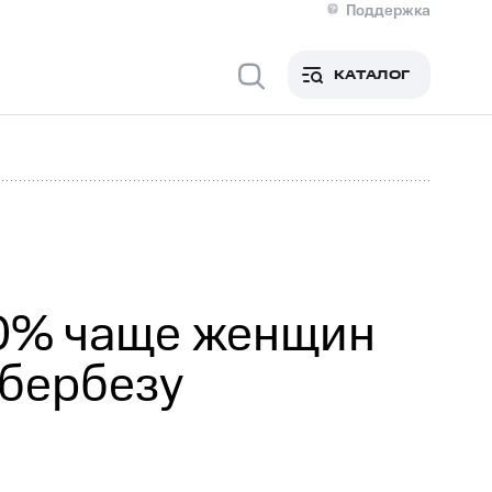
Поддержка
О МТС
я информация
Контакты
КАТАЛОГ
Медиа-центр
кты
Новости в регионе
Инвесторам и акционерам
ция акционерам
Документы
роль и аудит
Рынок акций
й
Описание
р
Реквизиты
Контакты
Устойчивое развитие
Комплаенс и деловая этика
На главную
20% чаще женщин
ибербезу