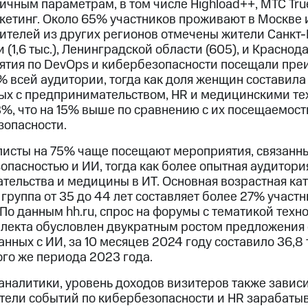
чным параметрам, в том числе Highload++, МТС True
кетинг. Около 65% участников проживают в Москве 
ителей из других регионов отмечены жители Санкт-Пе
(1,6 тыс.), Ленинградской области (605), и Краснода
ятия по DevOps и кибербезопасности посещали пр
% всей аудитории, тогда как доля женщин составила
ных с предпринимательством, HR и медицинскими те
%, что на 15% выше по сравнению с их посещаемост
зопасности.
сты на 75% чаще посещают мероприятия, связанны
пасностью и ИИ, тогда как более опытная аудитори
тельства и медицины в ИТ. Основная возрастная ка
, группа от 35 до 44 лет составляет более 27% участ
По данным hh.ru, спрос на форумы с тематикой техн
ллекта обусловлен двукратным ростом предложения 
анных с ИИ, за 10 месяцев 2024 году составило 36,8 
ого же периода 2023 года.
аналитики, уровень доходов визитеров также зависи
тели событий по кибербезопасности и HR зарабаты