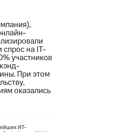
мпания),
онлайн-
ализировали
спрос на IT-
60% участников
кэнд-
ины. При этом
ьству,
иям оказались
нейших ИТ-