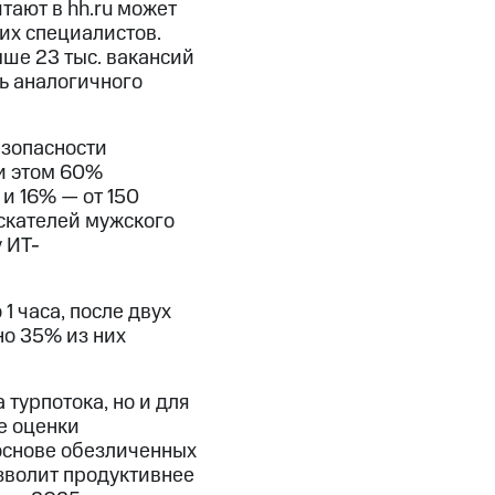
тают в hh.ru может
их специалистов.
ыше 23 тыс. вакансий
ь аналогичного
езопасности
и этом 60%
 и 16% — от 150
искателей мужского
у ИТ-
 часа, после двух
но 35% из них
 турпотока, но и для
е оценки
 основе обезличенных
зволит продуктивнее