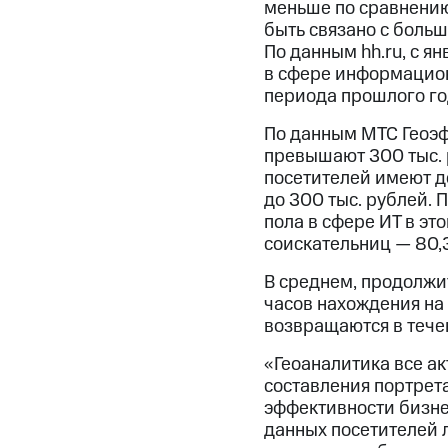
меньше по сравнению 
быть связано с больш
По данным hh.ru, с я
в сфере информацион
периода прошлого го
По данным МТС Геоэф
превышают 300 тыс. 
посетителей имеют до
до 300 тыс. рублей. 
пола в сфере ИТ в это
соискательниц — 80,3
В среднем, продолжит
часов нахождения на
возвращаются в течен
«Геоаналитика все ак
составления портрета
эффективности бизнес
данных посетителей 