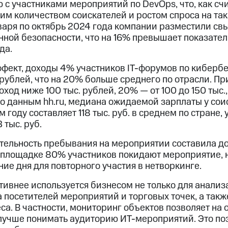
с участниками мероприятий по DevOps, что, как счи
им количеством соискателей и ростом спроса на так
нваря по октябрь 2024 года компании разместили св
ной безопасности, что на 16% превышает показател
да.
фект, доходы 4% участников IT-форумов по киберб
рублей, что на 20% больше среднего по отрасли. Пр
ход ниже 100 тыс. рублей, 20% — от 100 до 150 тыс.,
По данным hh.ru, медиана ожидаемой зарплаты у со
м году составляет 118 тыс. руб. в среднем по стране, 
 тыс. руб.
ельность пребывания на мероприятии составила до 1
 площадке 80% участников покидают мероприятие, 
ие дня для повторного участия в нетворкинге.
тивнее используется бизнесом не только для анализа
 посетителей мероприятий и торговых точек, а такж
а. В частности, мониторинг объектов позволяет на
лучше понимать аудиторию ИТ-мероприятий. Это по