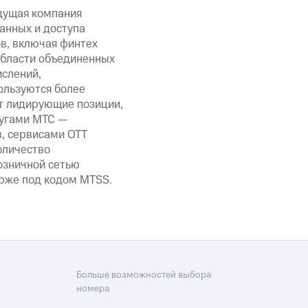
дущая компания
анных и доступа
ов, включая финтех
области объединенных
ислений,
ользуются более
т лидирующие позиции,
лугами МТС —
в, сервисами OTT
оличество
озничной сетью
ирже под кодом MTSS.
Больше возможностей выбора
номера