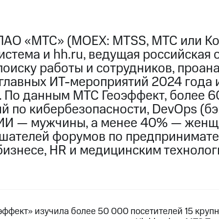
ПАО «МТС» (MOEX: MTSS, МТС или Ко
стема и hh.ru, ведущая российская 
поиску работы и сотрудников, проан
лавных ИТ-мероприятий 2024 года и 
. По данным МТС Геоэффект, более 
й по кибербезопасности, DevOps (бэ
 ИИ — мужчины, а менее 40% — женщ
шателей форумов по предпринимател
бизнесе, HR и медицинским технолог
ффект» изучила более 50 000 посетителей 15 круп