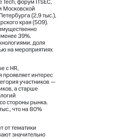
 Tech, форум ITSEC,
и Московской
тербурга (2,9 тыс.),
рского края (509).
еимущественно
 менее 39%.
хнологиями, доля
ью на мероприятиях
е с HR,
я проявляет интерес
тегория участников —
ников, а старше
ологий
со стороны рынка.
тыс., что на 80%
т от тематики
вают значительно