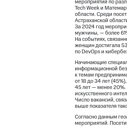
мероприятий по разли
Tech Week и Матемар
области. Среди посет
Астраханской области 
За 2024 год меропри
мужчины, — более 61
На событиях, связан
женщин достигала 53
по DevOps и кибербе
Начинающие специали
информационной безо
к темам предпринима
от 18 до 34 лет (45%)
45 лет — менее 20%. 
искусственного инте
Число вакансий, связ
выше показателя так
Согласно данным гео
мероприятий. Посети