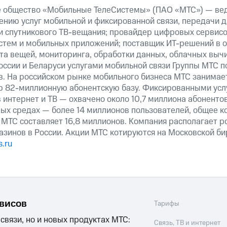
е общество «Мобильные ТелеСистемы» (ПАО «МТС») — ве
ению услуг мобильной и фиксированной связи, передачи д
 и спутникового ТВ-вещания; провайдер цифровых сервис
истем и мобильных приложений; поставщик ИТ-решений в 
та вещей, мониторинга, обработки данных, облачных выч
оссии и Беларуси услугами мобильной связи Группы МТС п
в. На российском рынке мобильного бизнеса МТС занимае
ю 82-миллионную абонентскую базу. Фиксированными ус
 интернет и ТВ — охвачено около 10,7 миллиона абоненто
ных средах — более 14 миллионов пользователей, общее к
 МТС составляет 16,8 миллионов. Компания располагает р
азинов в России. Акции МТС котируются на Московской б
.ru
рвисов
Тарифы
 связи, но и новых продуктах МТС:
Связь, ТВ и интернет