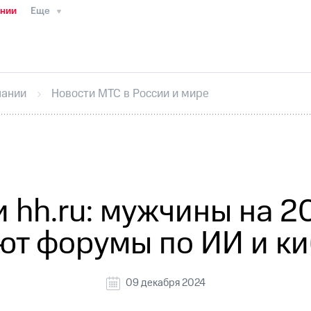
ании
Еще
ТС
Пресс-релизы
МТС о технологиях
ТС
История компании
Руководство региона
Правова
стижения
Интервью
Финансовая отчетность
Конта
пании
Новости МТС в России и мире
тивный секретарь
Раскрытие информации
Информа
ный кабинет акционера
Акционерный капитал
Конт
Порядок выкупа акций
Дивиденды
Рынок облигаци
 погашении именных облигаций
Другое
Регистрато
и hh.ru: мужчины на 
т форумы по ИИ и к
09 декабря 2024