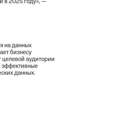
 в 2025 году», —
я на данных
ает бизнесу
т целевой аудитории
е эффективные
ских данных.