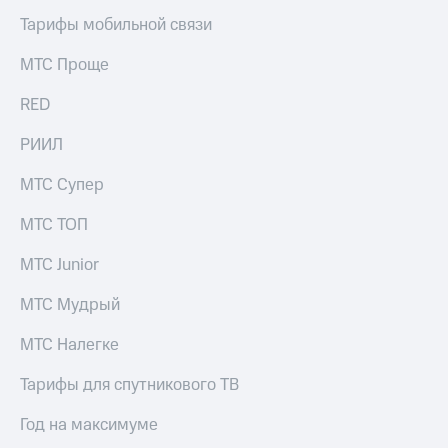
Тарифы мобильной связи
МТС Проще
RED
РИИЛ
МТС Супер
МТС ТОП
МТС Junior
МТС Мудрый
МТС Налегке
Тарифы для спутникового ТВ
Год на максимуме