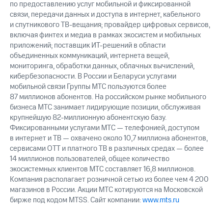
по предоставлению услуг мобильной и фиксированной
выкупа
связи, передачи данных и доступа в интернет, кабельного
акций
Дивиденды
и спутникового ТВ-вещания; провайдер цифровых сервисов,
Рынок
включая финтех и медиа в рамках экосистем и мобильных
облигаций
приложений; поставщик ИТ-решений в области
объединенных коммуникаций, интернета вещей,
Описание
мониторинга, обработки данных, облачных вычислений,
Еврооблигации-2023
кибербезопасности. В России и Беларуси услугами
Уведомление
мобильной связи Группы МТС пользуются более
о
87 миллионов абонентов. На российском рынке мобильного
погашении
бизнеса МТС занимает лидирующие позиции, обслуживая
именных
облигаций
крупнейшую 82-миллионную абонентскую базу.
Другое
Фиксированными услугами МТС — телефонией, доступом
в интернет и ТВ — охвачено около 10,7 миллиона абонентов,
Регистратор
сервисами OTT и платного ТВ в различных средах — более
Реквизиты
14 миллионов пользователей, общее количество
Контакты
экосистемных клиентов МТС составляет 16,8 миллионов.
йчивое развитие
Компания располагает розничной сетью из более чем 4 200
и деловая этика
магазинов в России. Акции МТС котируются на Московской
На главную
бирже под кодом MTSS. Сайт компании:
www.mts.ru