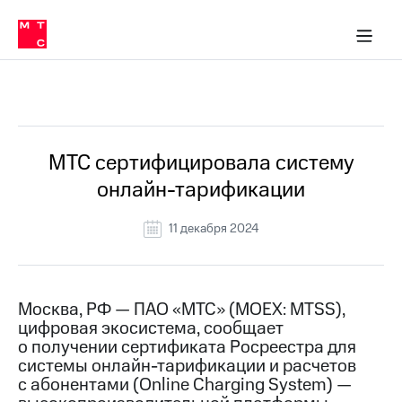
О
сторам и акционерам
Комплаенс и деловая этика
Устойчивое развитие
Медиа-центр
О МТС
О МТС
На главную
компании
О
компании
Стратегия
Стратегия
Все Новости
Карьера
в МТС
Карьера
в МТС
Пресс-
МТС сертифицировала систему
релизы
История
онлайн-тарификации
компании
МТС
о технологиях
Руководство
11 декабря 2024
региона
Правовая
информация
Москва, РФ — ПАО «МТС» (MOEX: MTSS),
цифровая экосистема, сообщает
Контакты
о получении сертификата Росреестра для
системы онлайн-тарификации и расчетов
Медиа-центр
Пресс-
с абонентами (Online Charging System) —
релизы