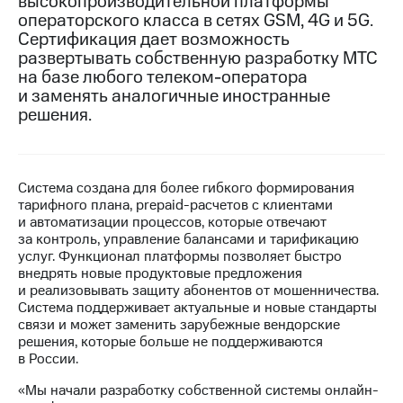
высокопроизводительной платформы
операторского класса в сетях GSM, 4G и 5G.
МТС
Сертификация дает возможность
о технологиях
развертывать собственную разработку МТС
на базе любого телеком-оператора
Достижения
и заменять аналогичные иностранные
решения.
Интервью
Финансовая
отчетность
Система создана для более гибкого формирования
Контакты
тарифного плана, prepaid-расчетов с клиентами
и автоматизации процессов, которые отвечают
Новости
за контроль, управление балансами и тарификацию
в
услуг. Функционал платформы позволяет быстро
регионе
внедрять новые продуктовые предложения
и реализовывать защиту абонентов от мошенничества.
м и акционерам
Система поддерживает актуальные и новые стандарты
Корпоративное
связи и может заменить зарубежные вендорские
управление
решения, которые больше не поддерживаются
в России.
Корпоративный
секретарь
«Мы начали разработку собственной системы онлайн-