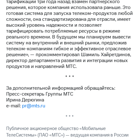
Раскрытие
тарификации три года назад взамен партнерского
информации
решения, которое компания использовала раньше. Это
Информация
готовая система для запуска телеком-продуктов любой
акционерам
сложности, она стандартизирована для отрасли, имеет
Документы
высокий уровень надежности и позволяет
ПАО
тарифицировать потребляемые ресурсы в режиме
"МТС"
реального времени. В будущем мы планируем вывести
Собрания
систему на внутренний и внешний рынки, предложив
акционеров
телеком-компаниям гибкое и эффективное отраслевое
Личный
решение», — прокомментировал Шамиль Хайретдинов,
кабинет
директор департамента развития и интеграции новых
акционера
продуктов и направлений МТС.
Акционерный
* * *
капитал
Контроль
За дополнительной информацией обращайтесь:
и
Пресс-секретарь Группы МТС
аудит
Ирина Дерюгина
Рынок
e-mail:
pr@mts.ru
акций
* * *
Описание
Программа
Публичное акционерное общество «Мобильные
приобретения
ТелеСистемы» (ПАО «МТС») — ведущая компания в России
Порядок