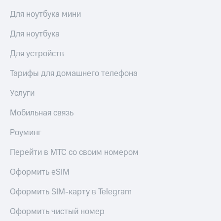
МТС
КИОН
Для ноутбука мини
Деньги
Строки
МТС
Для ноутбука
Накопления
Live
Для устройств
Откладывайте
Гудок
деньги
и получайте
Тарифы для домашнего телефона
Мой
доход 15%
МТС
Акции
Услуги
Условия
Все
пополнения
Мобильная связь
приложения
Финансы
Скидка
Инвестиции
Роуминг
30%
на связь
Получайте
Перейти в МТС со своим номером
доход
онлайн
Тарифы
Оформить eSIM
Страхование
RED,
РИИЛ
Оформить SIM-карту в Telegram
Покупка
и МТС Супер
полисов
дешевле
Оформить чистый номер
онлайн
при оплате