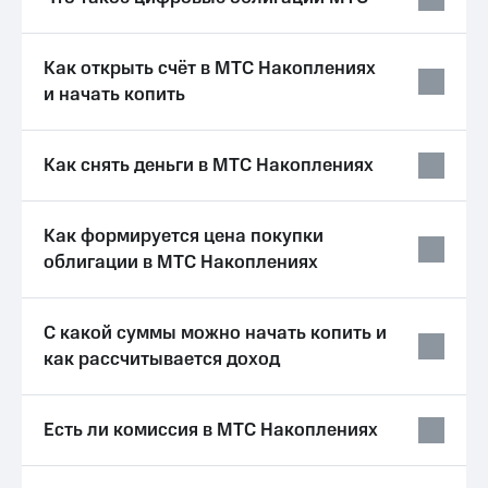
Выбрать
ТВ и телефон
красивый
для дома
номер
Как открыть счёт в МТС Накоплениях
Услуги
Заменить
и начать копить
SIM-
Личный
карту
кабинет
интернета
Как снять деньги в МТС Накоплениях
Перейти
и
на
ТВ
eSIM
Личный
кабинет
Как формируется цена покупки
Для дома
спутникового
облигации в МТС Накоплениях
Выберите
ТВ
и подключите
Скачать
ТВ
приложение
С какой суммы можно начать копить и
с выгодным
Мой
тарифом
как рассчитывается доход
МТС
Акции
Тарифы
Интернет,
Есть ли комиссия в МТС Накоплениях
ТВ и телефон
Видеонаблюдение
для дома
для дома