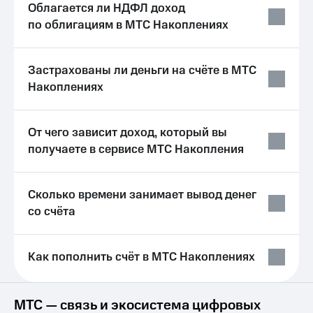
Облагается ли НДФЛ доход
Услуги
149 ₽/
по облигациям в МТС Накоплениях
мес
Акции
МТС
Домашний
Premium
Застрахованы ли деньги на счёте в МТС
интернет
Накоплениях
Подписка
Домашнее
на гигабайты
ТВ
интернета,
От чего зависит доход, который вы
фильмы,
Спутниковое
музыка
получаете в сервисе МТС Накопления
ТВ
и многое
другое
Домашний
Семейная
Сколько времени занимает вывод денег
телефон
группа
со счёта
Перейти
Скидка
в МТС
на тарифы,
со своим
общие
Как пополнить счёт в МТС Накоплениях
номером
подписки
и услуги,
Поддержка
доступ
МТС — связь и экосистема цифровых
к геолокации