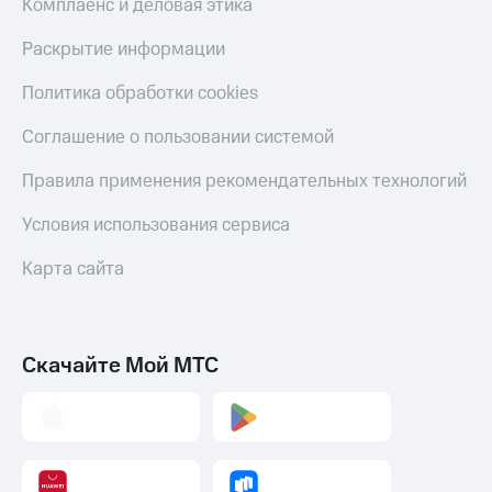
Комплаенс и деловая этика
Смартфоны
Раскрытие информации
Наушники
и
колонки
Политика обработки cookies
Умные
Соглашение о пользовании системой
часы
и
Правила применения рекомендательных технологий
трекеры
Условия использования сервиса
Умный
дом
Карта сайта
Планшеты
Акции
Скачайте Мой МТС
и
скидки
Все
товары