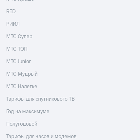
Live
и не
только
RED
Гудок
Безопасность
РИИЛ
Мой
МТС
Финансы
МТС Супер
Все
Детям
МТС ТОП
приложения
и родителям
Инвестиции
МТС Junior
Здоровье
и фитнес
Получайте
МТС Мудрый
доход
Приложения
онлайн
МТС Налегке
от МТС
Страхование
Акции
Тарифы для спутникового ТВ
Покупка
полисов
Приложения
Год на максимуме
онлайн
КИОН
Скидка 30%
Полугодовой
на связь
КИОН
Музыка
Тарифы для часов и модемов
С картой