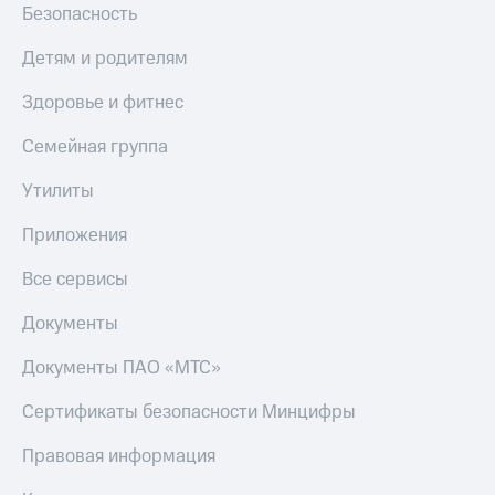
Безопасность
Пополнить
номер
Детям и родителям
другого
оператора
Здоровье и фитнес
Оплата
интернета
Семейная группа
и
ТВ
Утилиты
Переводы
Приложения
с
телефона
Все сервисы
на карту
Документы
МТС Pay
Документы ПАО «МТС»
Оплата
по QR-
Сертификаты безопасности Минцифры
коду
за границей
Правовая информация
тернет-магазин