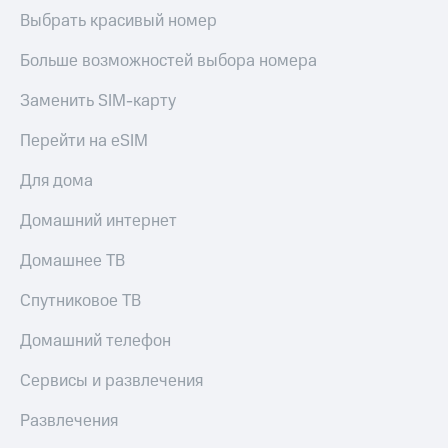
Скидка 30%
с карты
Выбрать красивый номер
на связь
МТС Деньги
Больше возможностей выбора номера
С картой
Обзоры
МТС
товаров
Заменить SIM-карту
Деньги
МТС
Скидки
Перейти на eSIM
Накопления
до 40%
на смартфоны
Для дома
Откладывайте
деньги
при
и получайте
Домашний интернет
покупке
доход 15%
со связью
Платежи
Домашнее ТВ
МТС
и
переводы
Спутниковое ТВ
Пополнить
Домашний телефон
номер
МТС
Сервисы и развлечения
Настройки
Развлечения
автоплатежа