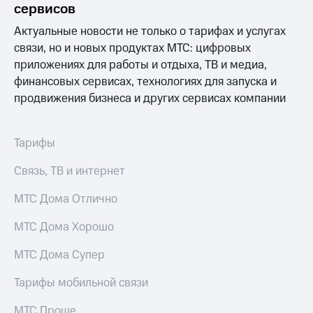
висы и подписки
Сертификаты
сервисов
МТС
безопасности
Premium
Актуальные новости не только о тарифах и услугах
Всё
связи, но и новых продуктах МТС: цифровых
Подписка
под
приложениях для работы и отдыха, ТВ и медиа,
на гигабайты
рукой
финансовых сервисах, технологиях для запуска и
интернета,
в Мой МТС
фильмы,
продвижения бизнеса и других сервисах компании
музыка
Посмотрите,
и многое
что
другое
Тарифы
полезного
Семейная
есть
группа
Связь, ТВ и интернет
в нашем
приложении
Скидка
МТС Дома Отлично
на тарифы,
КИОН
общие
МТС Дома Хорошо
подписки
КИОН
и услуги,
Музыка
доступ
МТС Дома Супер
к геолокации
КИОН
Кино,
Тарифы мобильной связи
Строки
музыка,
книги
МТС Проще