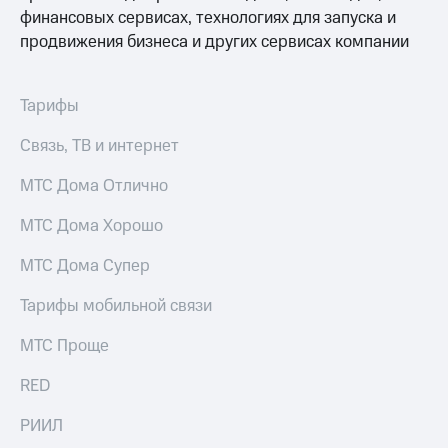
финансовых сервисах, технологиях для запуска и
Тарифы
Покупка
продвижения бизнеса и других сервисах компании
RED,
полисов
РИИЛ
онлайн
и МТС Супер
дешевле
Тарифы
Скидка 30%
при оплате
на связь
с карты
Связь, ТВ и интернет
МТС Деньги
С картой
МТС
МТС Дома Отлично
Обзоры
Деньги
товаров
МТС Дома Хорошо
МТС
Скидки
Накопления
МТС Дома Супер
до 40%
Откладывайте
на смартфоны
Тарифы мобильной связи
деньги
и получайте
при
МТС Проще
доход 15%
покупке
со связью
Платежи
RED
МТС
и
переводы
РИИЛ