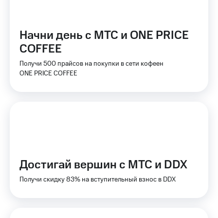
КИОН
Кино,
Строки
музыка,
книги
Начни день с МТС и ONE PRICE
Live
и не
только
COFFEE
Гудок
Получи 500 прайсов на покупки в сети кофеен
Безопасность
Мой
ONE PRICE COFFEE
МТС
Финансы
Все
Детям
приложения
и родителям
Инвестиции
Здоровье
и фитнес
Получайте
доход
Приложения
Достигай вершин с МТС и DDX
онлайн
от МТС
Получи скидку 83% на вступительный взнос в DDX
Страхование
Акции
Покупка
Приложения
полисов
КИОН
онлайн