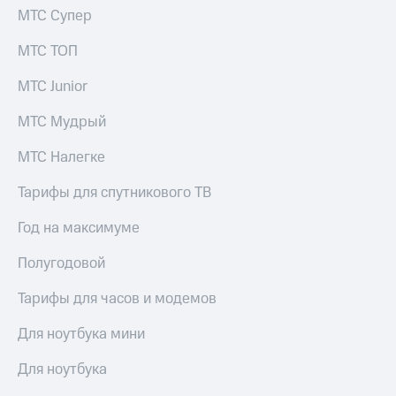
Пополнить
МТС Супер
номер
МТС
МТС ТОП
Настройки
МТС Junior
автоплатежа
МТС Мудрый
Пополнить
номер
МТС Налегке
другого
оператора
Тарифы для спутникового ТВ
Оплата
Год на максимуме
интернета
и
Полугодовой
ТВ
Переводы
Тарифы для часов и модемов
с
телефона
Для ноутбука мини
на карту
Для ноутбука
МТС Pay