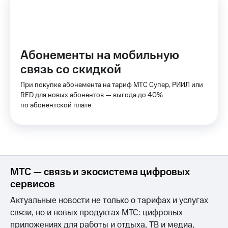
КИОН
Скидка 30%
Музыка
на связь
КИОН
С картой
Абонементы на мобильную
Строки
МТС
Деньги
связь со скидкой
Live
МТС
При покупке абонемента на тариф МТС Супер, РИИЛ или
Гудок
Накопления
RED для новых абонентов — выгода до 40%
по абонентской плате
Мой
Откладывайте
МТС
деньги
и получайте
Все
доход 15%
приложения
Акции
Финансы
Инвестиции
Условия
МТС — связь и экосистема цифровых
пополнения
сервисов
Получайте
доход
Скидка
Актуальные новости не только о тарифах и услугах
онлайн
30%
связи, но и новых продуктах МТС: цифровых
на связь
приложениях для работы и отдыха, ТВ и медиа,
Страхование