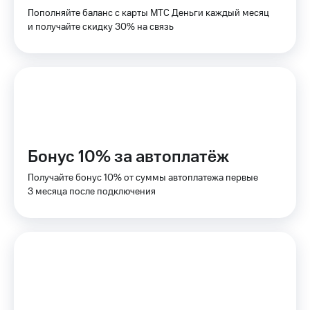
для дома
Пополняйте баланс с карты МТС Деньги каждый месяц
и получайте скидку 30% на связь
Услуги
149 ₽/
мес
Акции
МТС
Домашний
Premium
интернет
Подписка
Домашнее
на гигабайты
ТВ
интернета,
Бонус 10% за автоплатёж
фильмы,
Спутниковое
музыка
ТВ
Получайте бонус 10% от суммы автоплатежа первые
и многое
3 месяца после подключения
другое
Домашний
телефон
Семейная
группа
Перейти
в МТС
Скидка
со своим
на тарифы,
номером
общие
подписки
Поддержка
и услуги,