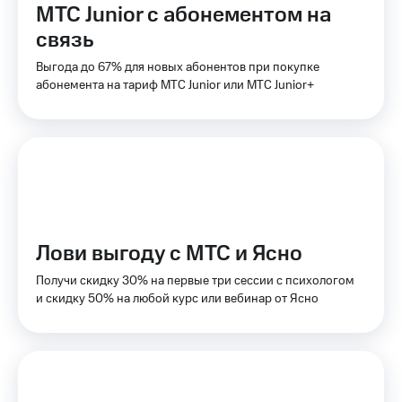
МТС Junior с абонементом на
доступ
висы и подписки
к геолокации
связь
МТС
Сертификаты
Premium
Выгода до 67% для новых абонентов при покупке
безопасности
абонемента на тариф МТС Junior или МТС Junior+
Подписка
Всё
на гигабайты
интернета,
под
фильмы,
рукой
музыка
в Мой МТС
и многое
другое
Посмотрите,
что
Семейная
полезного
Лови выгоду с МТС и Ясно
группа
есть
в нашем
Получи скидку 30% на первые три сессии с психологом
Скидка
приложении
и скидку 50% на любой курс или вебинар от Ясно
на тарифы,
общие
КИОН
подписки
и услуги,
КИОН
доступ
Музыка
к геолокации