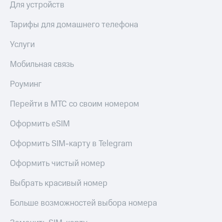
Для устройств
Оплата
по QR-
Тарифы для домашнего телефона
коду
за границей
Услуги
тернет-магазин
Мобильная связь
Смартфоны
Роуминг
Наушники
и
Перейти в МТС со своим номером
колонки
Оформить eSIM
Умные
часы
и
Оформить SIM-карту в Telegram
трекеры
Оформить чистый номер
Умный
дом
Выбрать красивый номер
Планшеты
Больше возможностей выбора номера
Акции