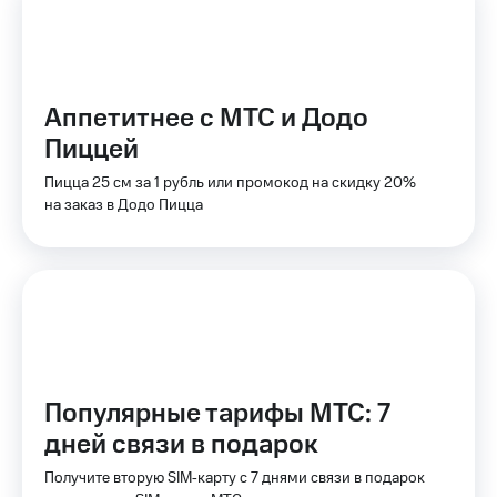
на связь
Роуминг
Тарифы
RED,
Семейная
РИИЛ
Аппетитнее с МТС и Додо
группа
и МТС
Пиццей
Супер
Заказать
дешевле
Пицца 25 см за 1 рубль или промокод на скидку 20%
SIM-
при
на заказ в Додо Пицца
карту
оплате
с карты
Оформить
МТС
eSIM
Деньги
SIM-
Выберите
карта
и подключите
для
ТВ
иностранцев
с выгодным
тарифом
Популярные тарифы МТС: 7
Оформить
дней связи в подарок
чистый
Тарифы
номер
Получите вторую SIM‑карту с 7 днями связи в подарок