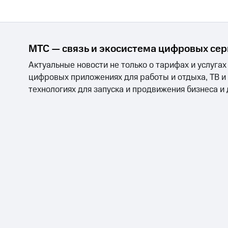
Тарифы RED, РИИЛ и МТС Супер дешев
Обзоры товаров
МТС — связь и экосистема цифровых се
Скидки до 40%
Актуальные новости не только о тарифах и услугах
на смартфоны
цифровых приложениях для работы и отдыха, ТВ и
технологиях для запуска и продвижения бизнеса и
при покупке со связью МТС