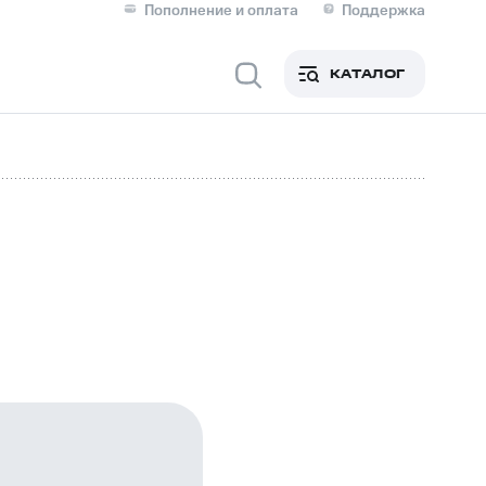
Пополнение и оплата
Поддержка
Скидка 30% на связь
Личные кабинеты
КАТАЛОГ
Мобильная связь
IM-карта для иностранцев
M
Для дома
ерейти в МТС со своим
ой МТС
Сервисы и подписки
фитнес
Приложения от МТС