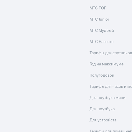
МТС ТОП
МТС Junior
МТС Мудрый
МТС Налегке
Тарифы для спутников
Год на максимуме
Полугодовой
Тарифы для часов и м
Для ноутбука мини
Для ноутбука
Для устройств
Тарифы для домашнег