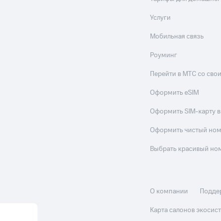
Услуги
Мобильная связь
Роуминг
Перейти в МТС со св
Оформить eSIM
Оформить SIM-карту в
Оформить чистый но
Выбрать красивый но
О компании
Подде
Карта салонов экоси