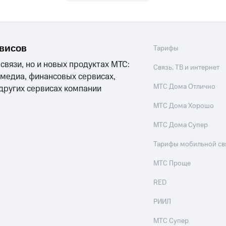
ле при оплате с карты МТС Деньги
рвисов
Тарифы
 связи, но и новых продуктах МТС:
Связь, ТВ и интернет
 медиа, финансовых сервисах,
МТС Дома Отлично
 других сервисах компании
МТС Дома Хорошо
МТС Дома Супер
Тарифы мобильной св
МТС Проще
RED
РИИЛ
МТС Супер