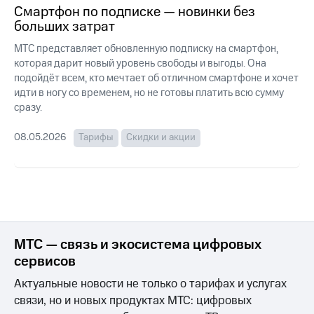
для дома
Смартфон по подписке — новинки без
больших затрат
Услуги
149 ₽/
МТС представляет обновленную подписку на смартфон,
мес
Акции
которая дарит новый уровень свободы и выгоды. Она
МТС
подойдёт всем, кто мечтает об отличном смартфоне и хочет
Домашний
Premium
идти в ногу со временем, но не готовы платить всю сумму
интернет
сразу.
Подписка
Домашнее
на гигабайты
ТВ
08.05.2026
Тарифы
Скидки и акции
интернета,
фильмы,
Спутниковое
музыка
ТВ
и многое
другое
Домашний
телефон
Семейная
группа
МТС — связь и экосистема цифровых
Перейти
в МТС
сервисов
Скидка
со своим
на тарифы,
Актуальные новости не только о тарифах и услугах
номером
общие
связи, но и новых продуктах МТС: цифровых
подписки
Поддержка
и услуги,