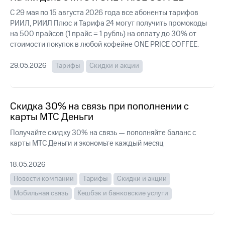
Интернет,
Выбрать
ТВ и телефон
красивый
С 29 мая по 15 августа 2026 года все абоненты тарифов
для дома
номер
РИИЛ, РИИЛ Плюс и Тарифа 24 могут получить промокоды
на 500 прайсов (1 прайс = 1 рубль) на оплату до 30% от
Заменить
стоимости покупок в любой кофейне ONE PRICE COFFEE.
Услуги
SIM-
карту
29.05.2026
Тарифы
Скидки и акции
Личный
кабинет
Перейти
интернета
на
и
eSIM
Скидка 30% на связь при пополнении с
ТВ
Личный
карты МТС Деньги
Для дома
кабинет
Выберите
Получайте скидку 30% на связь — пополняйте баланс с
спутникового
и подключите
ТВ
карты МТС Деньги и экономьте каждый месяц
ТВ
Скачать
с выгодным
приложение
тарифом
18.05.2026
Мой
Новости компании
Тарифы
Скидки и акции
МТС
Акции
Тарифы
Мобильная связь
Кешбэк и банковские услуги
Интернет,
ТВ и телефон
Видеонаблюдение
для дома