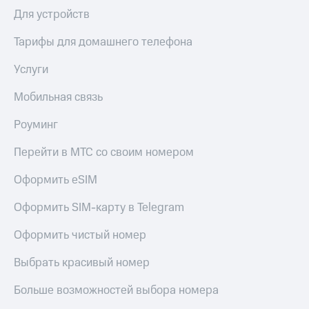
Для устройств
КИОН
Скидка 30%
Музыка
на связь
Тарифы для домашнего телефона
КИОН
С картой
Услуги
Строки
МТС
Деньги
Мобильная связь
Live
МТС
Гудок
Роуминг
Накопления
Мой
Перейти в МТС со своим номером
Откладывайте
МТС
деньги
и получайте
Оформить eSIM
Все
доход 15%
приложения
Оформить SIM-карту в Telegram
Акции
Финансы
Инвестиции
Условия
Оформить чистый номер
пополнения
Получайте
Выбрать красивый номер
доход
Скидка
онлайн
30%
Больше возможностей выбора номера
на связь
Страхование