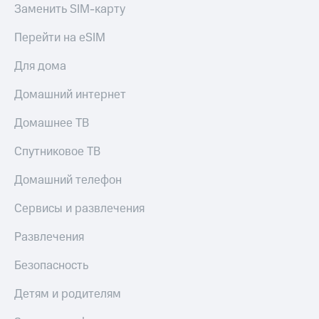
Заменить SIM-карту
Тарифы
Покупка
RED,
Перейти на eSIM
полисов
РИИЛ
онлайн
и МТС Супер
Для дома
дешевле
Скидка 30%
при оплате
на связь
Домашний интернет
с карты
МТС Деньги
С картой
Домашнее ТВ
МТС
Обзоры
Деньги
Спутниковое ТВ
товаров
МТС
Домашний телефон
Скидки
Накопления
до 40%
Сервисы и развлечения
Откладывайте
на смартфоны
деньги
и получайте
Развлечения
при
доход 15%
покупке
Безопасность
со связью
Платежи
МТС
и
Детям и родителям
переводы