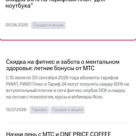
на связь
ноутбука"
Роуминг
Тарифы
RED,
05.08.2026
Скидки и акции
Семейная
РИИЛ
группа
и МТС
Супер
Заказать
дешевле
SIM-
при
карту
оплате
Скидка на фитнес и забота о ментальном
с карты
здоровье: летние бонусы от МТС
Оформить
МТС
eSIM
Деньги
С 15 июля по 30 сентября 2026 года абоненты тарифов
РИИЛ, РИИЛ Плюс и Тариф 24 могут получить скидку 83% на
SIM-
Выберите
вступительный платеж в сети фитнес-клубов DDX и скидку
карта
и подключите
для
на сессии с психологом, курсы и вебинары Ясно.
ТВ
иностранцев
с выгодным
тарифом
15.07.2026
Тарифы
Скидки и акции
Оформить
чистый
Тарифы
номер
Начни день с МТС и ONE PRICE COFFEE