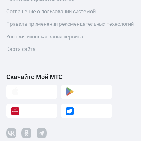
Оплата
Соглашение о пользовании системой
по QR-
коду
Правила применения рекомендательных технологий
за границей
Условия использования сервиса
тернет-магазин
Смартфоны
Карта сайта
Наушники
и
колонки
Скачайте Мой МТС
Умные
часы
и
трекеры
Умный
дом
Планшеты
Акции