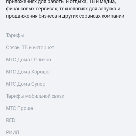
приложениях для работы и отдыха, ТВ и медиа,
доступ
финансовых сервисах, технологиях для запуска и
висы и подписки
к геолокации
продвижения бизнеса и других сервисах компании
МТС
Сертификаты
Premium
безопасности
Подписка
Тарифы
Всё
на гигабайты
интернета,
под
Связь, ТВ и интернет
фильмы,
рукой
музыка
в Мой МТС
МТС Дома Отлично
и многое
другое
Посмотрите,
МТС Дома Хорошо
что
Семейная
полезного
МТС Дома Супер
группа
есть
в нашем
Тарифы мобильной связи
Скидка
приложении
на тарифы,
общие
МТС Проще
КИОН
подписки
и услуги,
RED
КИОН
доступ
Музыка
к геолокации
РИИЛ