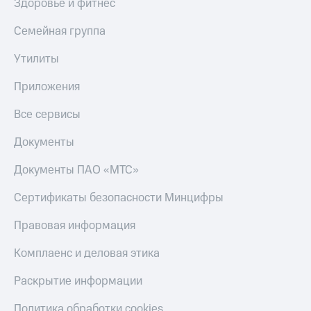
Здоровье и фитнес
Пополнить
номер
Семейная группа
МТС
Утилиты
Настройки
автоплатежа
Приложения
Пополнить
Все сервисы
номер
другого
оператора
Документы
Оплата
Документы ПАО «МТС»
интернета
и
Сертификаты безопасности Минцифры
ТВ
Правовая информация
Переводы
с
Комплаенс и деловая этика
телефона
на карту
Раскрытие информации
МТС Pay
Политика обработки cookies