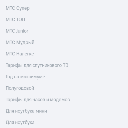
КИОН
Кино,
МТС Супер
Строки
музыка,
книги
МТС ТОП
Live
и не
только
МТС Junior
Гудок
Безопасность
Мой
МТС Мудрый
МТС
Финансы
МТС Налегке
Все
Детям
приложения
и родителям
Тарифы для спутникового ТВ
Инвестиции
Здоровье
Год на максимуме
и фитнес
Получайте
Полугодовой
доход
Приложения
онлайн
от МТС
Тарифы для часов и модемов
Страхование
Акции
Для ноутбука мини
Покупка
Приложения
Для ноутбука
полисов
КИОН
онлайн