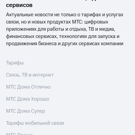
Раскрытие
сервисов
информации
Информация
Актуальные новости не только о тарифах и услугах
акционерам
связи, но и новых продуктах МТС: цифровых
Документы
приложениях для работы и отдыха, ТВ и медиа,
ПАО
"МТС"
финансовых сервисах, технологиях для запуска и
Собрания
продвижения бизнеса и других сервисах компании
акционеров
Личный
кабинет
Тарифы
акционера
Акционерный
Связь, ТВ и интернет
капитал
Контроль
МТС Дома Отлично
и
аудит
Рынок
МТС Дома Хорошо
акций
МТС Дома Супер
Описание
Программа
Тарифы мобильной связи
приобретения
Порядок