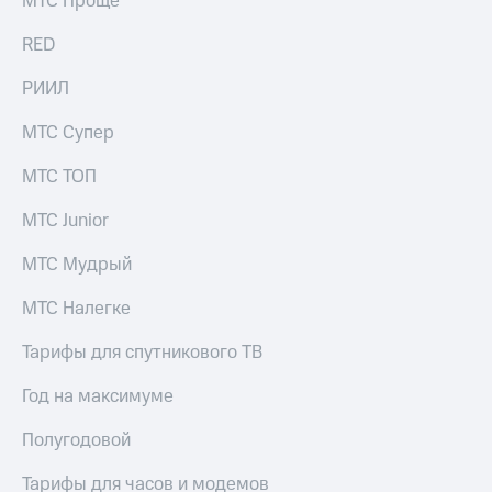
МТС Проще
выкупа
акций
RED
Дивиденды
Рынок
РИИЛ
облигаций
МТС Супер
Описание
Еврооблигации-2023
МТС ТОП
Уведомление
о
МТС Junior
погашении
именных
МТС Мудрый
облигаций
Другое
МТС Налегке
Регистратор
Реквизиты
Тарифы для спутникового ТВ
Контакты
йчивое развитие
Год на максимуме
и деловая этика
На главную
Полугодовой
Тарифы для часов и модемов