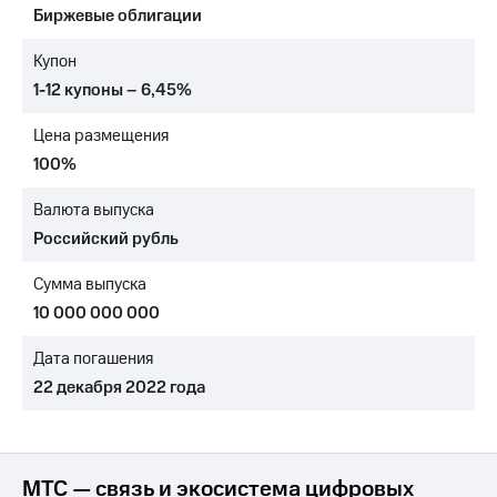
Биржевые облигации
МТС
о технологиях
Купон
1-12 купоны – 6,45%
Достижения
Цена размещения
Интервью
100%
Финансовая
отчетность
Валюта выпуска
Российский рубль
Контакты
Сумма выпуска
Новости
в
10 000 000 000
регионе
Дата погашения
м и акционерам
22 декабря 2022 года
Корпоративное
управление
Корпоративный
секретарь
МТС — связь и экосистема цифровых