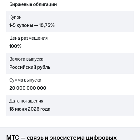
Биржевые облигации
МТС
о технологиях
Купон
1-5 купоны — 18,75%
Достижения
Цена размещения
Интервью
100%
Финансовая
отчетность
Валюта выпуска
Российский рубль
Контакты
Сумма выпуска
Новости
в
20 000 000 000
регионе
Дата погашения
м и акционерам
18 июня 2026 года
Корпоративное
управление
Корпоративный
секретарь
МТС — связь и экосистема цифровых