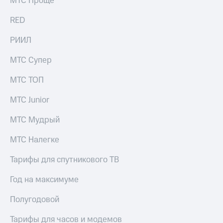
МТС Проще
выкупа
акций
RED
Дивиденды
Рынок
РИИЛ
облигаций
МТС Супер
Описание
Еврооблигации-2023
МТС ТОП
Уведомление
о
МТС Junior
погашении
именных
МТС Мудрый
облигаций
Другое
МТС Налегке
Регистратор
Реквизиты
Тарифы для спутникового ТВ
Контакты
йчивое развитие
Год на максимуме
и деловая этика
На главную
Полугодовой
Тарифы для часов и модемов