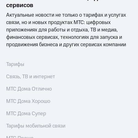
Раскрытие
сервисов
информации
Информация
Актуальные новости не только о тарифах и услугах
акционерам
связи, но и новых продуктах МТС: цифровых
Документы
приложениях для работы и отдыха, ТВ и медиа,
ПАО
"МТС"
финансовых сервисах, технологиях для запуска и
Собрания
продвижения бизнеса и других сервисах компании
акционеров
Личный
кабинет
Тарифы
акционера
Акционерный
Связь, ТВ и интернет
капитал
Контроль
МТС Дома Отлично
и
аудит
Рынок
МТС Дома Хорошо
акций
МТС Дома Супер
Описание
Программа
Тарифы мобильной связи
приобретения
Порядок