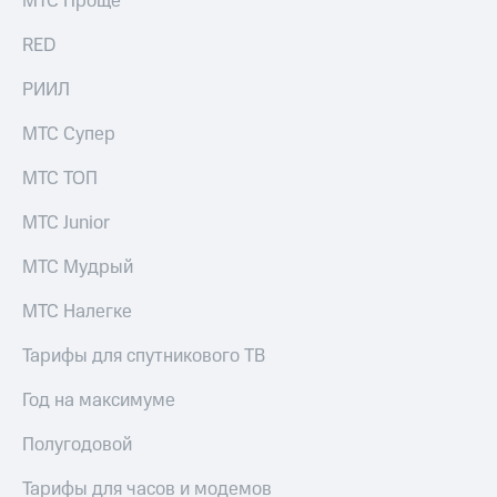
МТС Проще
выкупа
акций
RED
Дивиденды
Рынок
РИИЛ
облигаций
МТС Супер
Описание
Еврооблигации-2023
МТС ТОП
Уведомление
о
МТС Junior
погашении
именных
МТС Мудрый
облигаций
Другое
МТС Налегке
Регистратор
Реквизиты
Тарифы для спутникового ТВ
Контакты
йчивое развитие
Год на максимуме
и деловая этика
На главную
Полугодовой
Тарифы для часов и модемов