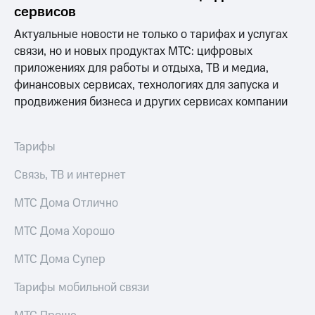
Раскрытие
сервисов
информации
Информация
Актуальные новости не только о тарифах и услугах
акционерам
связи, но и новых продуктах МТС: цифровых
Документы
приложениях для работы и отдыха, ТВ и медиа,
ПАО
"МТС"
финансовых сервисах, технологиях для запуска и
Собрания
продвижения бизнеса и других сервисах компании
акционеров
Личный
кабинет
Тарифы
акционера
Акционерный
Связь, ТВ и интернет
капитал
Контроль
МТС Дома Отлично
и
аудит
Рынок
МТС Дома Хорошо
акций
МТС Дома Супер
Описание
Программа
Тарифы мобильной связи
приобретения
Порядок