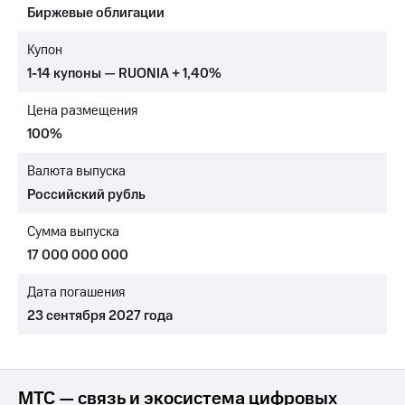
Биржевые облигации
МТС
о технологиях
Купон
1-14 купоны — RUONIA + 1,40%
Достижения
Цена размещения
Интервью
100%
Финансовая
отчетность
Валюта выпуска
Российский рубль
Контакты
Сумма выпуска
Новости
в
17 000 000 000
регионе
Дата погашения
м и акционерам
23 сентября 2027 года
Корпоративное
управление
Корпоративный
секретарь
МТС — связь и экосистема цифровых