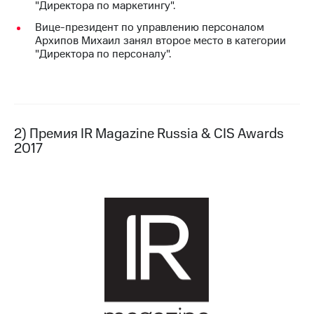
"Директора по маркетингу".
выкупа
акций
Вице-президент по управлению персоналом
Дивиденды
Архипов Михаил занял второе место в категории
Рынок
"Директора по персоналу".
облигаций
Описание
Еврооблигации-2023
Уведомление
о
2) Премия IR Magazine Russia & CIS Awards
погашении
2017
именных
облигаций
Другое
Регистратор
Реквизиты
Контакты
йчивое развитие
и деловая этика
На главную