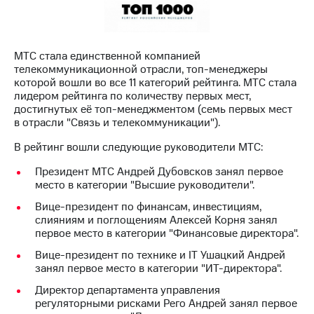
МТС
о технологиях
МТС стала единственной компанией
Достижения
телекоммуникационной отрасли, топ-менеджеры
которой вошли во все 11 категорий рейтинга. МТС стала
Интервью
лидером рейтинга по количеству первых мест,
достигнутых её топ-менеджментом (семь первых мест
Финансовая
в отрасли "Связь и телекоммуникации").
отчетность
В рейтинг вошли следующие руководители МТС:
Контакты
Президент МТС Андрей Дубовсков занял первое
Новости
место в категории "Высшие руководители".
в
Вице-президент по финансам, инвестициям,
регионе
слияниям и поглощениям Алексей Корня занял
первое место в категории "Финансовые директора".
м и акционерам
Корпоративное
Вице-президент по технике и IT Ушацкий Андрей
управление
занял первое место в категории "ИТ-директора".
Директор департамента управления
Корпоративный
регуляторными рисками Рего Андрей занял первое
секретарь