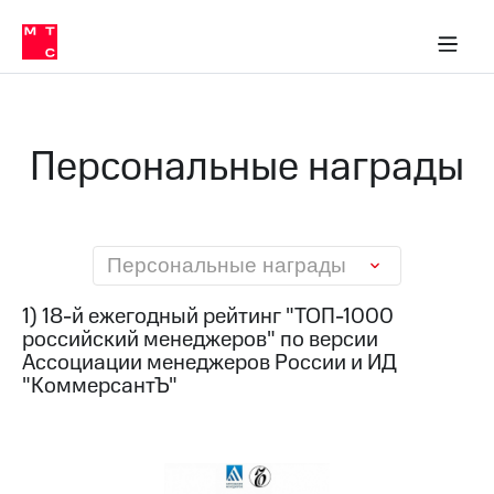
О
сторам и акционерам
Комплаенс и деловая этика
Устойчивое развитие
Медиа-центр
О МТС
О МТС
На главную
компании
О
компании
Стратегия
Стратегия
Карьера
Персональные награды
в МТС
Карьера
в МТС
Пресс-
релизы
История
компании
МТС
Персональные награды
о технологиях
Руководство
региона
1) 18-й ежегодный рейтинг "ТОП-1000
российский менеджеров" по версии
Правовая
Ассоциации менеджеров России и ИД
информация
"КоммерсантЪ"
Контакты
Медиа-центр
Пресс-
релизы