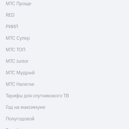
МТС Проще
RED
РИИЛ
МТС Супер
МТС ТОП
МТС Junior
МТС Мудрый
МТС Налегке
Тарифы для спутникового ТВ
Год на максимуме
Полугодовой