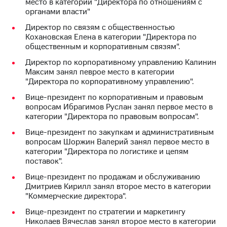
место в категории "Директора по отношениям с
Раскрытие
органами власти"
информации
Информация
Директор по связям с общественностью
акционерам
Кохановская Елена в категории "Директора по
Документы
общественным и корпоративным связям".
ПАО
"МТС"
Директор по корпоративному управлению Калинин
Собрания
Максим занял певрое место в категории
акционеров
"Директора по корпоративному управлению".
Личный
Вице-президент по корпоративным и правовым
кабинет
вопросам Ибрагимов Руслан занял первое место в
акционера
категории "Директора по правовым вопросам".
Акционерный
капитал
Вице-президент по закупкам и административным
Контроль
вопросам Шоржин Валерий занял первое место в
и
категории "Директора по логистике и цепям
аудит
поставок".
Рынок
акций
Вице-президент по продажам и обслуживанию
Дмитриев Кирилл занял второе место в категории
Описание
"Коммерческие директора".
Программа
Вице-президент по стратегии и маркетингу
приобретения
Николаев Вячеслав занял второе место в категории
Порядок