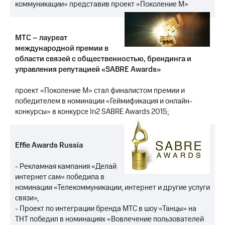
коммуникации» представив проект «Поколение М»
МТС
о технологиях
МТС – лауреат
Достижения
международной премии в
области связей с общественностью, брендинга и
Интервью
управления репутацией «SABRE Awards»
Финансовая
проект «Поколение М» стал финалистом премии и
отчетность
победителем в номинации «Геймификация и онлайн-
конкурсы» в конкурсе In2 SABRE Awards 2015;
Контакты
Новости
в
Effie Awards Russia
регионе
- Рекламная кампания «Делай
м и акционерам
интернет сам» победила в
Корпоративное
номинации «Телекоммуникации, интернет и другие услуги
управление
связи»,
Корпоративный
- Проект по интеграции бренда МТС в шоу «Танцы» на
секретарь
ТНТ победил в номинациях «Вовлечение пользователей