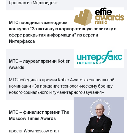
Раскрытие
бренда» и «Медиаидея».
информации
Информация
акционерам
МТС победила в ежегодном
Документы
конкурсе "За активную корпоративную политику в
ПАО
"МТС"
сфере раскрытия информации" по версии
Собрания
Интерфакса
акционеров
Личный
кабинет
МТС – лауреат премии Kotler
акционера
Awards
Акционерный
капитал
МТС победила в премии Kotler Awards в специальной
Контроль
и
номинации «За придание технологическому бренду
аудит
нового социального и гуманитарного звучания»
Рынок
акций
МТС – финалист премии The
Описание
Moscow Times Awards
Программа
приобретения
Порядок
проект Wowmoscow стал