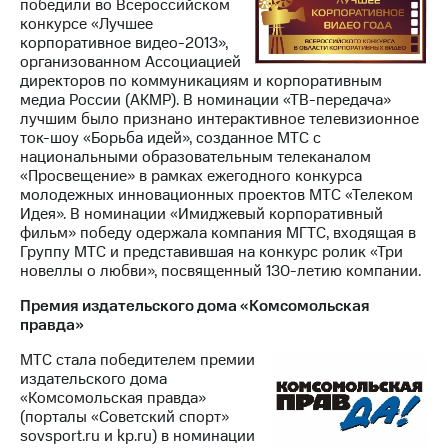
победили во Всероссийском
конкурсе «Лучшее
корпоративное видео-2013»,
организованном Ассоциацией
директоров по коммуникациям и корпоративным
медиа России (АКМР). В номинации «ТВ-передача»
лучшим было признано интерактивное телевизионное
ток-шоу «Борьба идей», созданное МТС с
национальными образовательным телеканалом
«Просвещение» в рамках ежегодного конкурса
молодежных инновационных проектов МТС «Телеком
Идея». В номинации «Имиджевый корпоративный
фильм» победу одержала компания МГТС, входящая в
Группу МТС и представившая на конкурс ролик «Три
новеллы о любви», посвященный 130-летию компании.
Премия издательского дома «Комсомольская
правда»
МТС стала победителем премии
издательского дома
«Комсомольская правда»
(порталы «Советский спорт»
sovsport.ru и kp.ru) в номинации