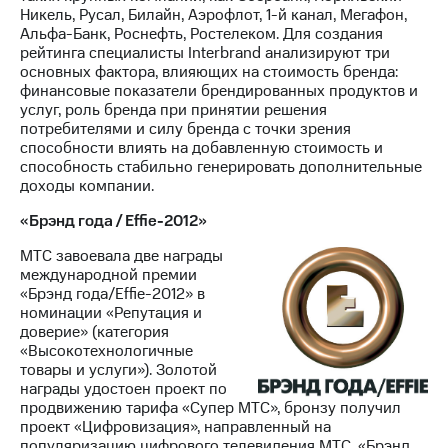
Никель, Русал, Билайн, Аэрофлот, 1-й канал, Мегафон,
Альфа-Банк, Роснефть, Ростелеком. Для создания
рейтинга специалисты Interbrand анализируют три
основных фактора, влияющих на стоимость бренда:
финансовые показатели брендированных продуктов и
услуг, роль бренда при принятии решения
потребителями и силу бренда с точки зрения
способности влиять на добавленную стоимость и
способность стабильно генерировать дополнительные
доходы компании.
«Брэнд года / Effie-2012»
МТС завоевала две награды
международной премии
«Брэнд года/Effie-2012» в
номинации «Репутация и
доверие» (категория
«Высокотехнологичные
товары и услуги»). Золотой
награды удостоен проект по
продвижению тарифа «Супер МТС», бронзу получил
проект «Цифровизация», направленный на
популяризацию цифрового телевидения МТС. «Брэнд