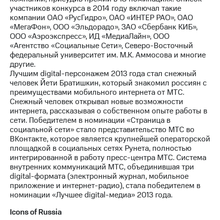
участников конкурса в 2014 году включал такие
компании ОАО «РусГидро», ОАО «ИНТЕР РАО», ОАО
«МегаФон», ООО «Эльдорадо», ЗАО «Сбербанк КИБ»,
ООО «Аэроэкспресс», ИД «МедиаЛайн», ООО
«Агентство «Социальные Сети», Северо-Восточный
федеральный университет им. М.К. Аммосова и многие
другие.
Лучшим digital-персонажем 2013 года стал снежный
человек Йети Братишкин, который знакомил россиян с
преимуществами мобильного интернета от МТС.
Снежный человек открывал новые возможности
интернета, рассказывая о собственном опыте работы в
сети. Победителем в номинации «Страница в
социальной сети» стало представительство МТС во
ВКонтакте, которое является крупнейшей операторской
площадкой в социальных сетях Рунета, полностью
интегрированной в работу пресс-центра МТС. Система
внутренних коммуникаций МТС, объединившая три
digital-формата (электронный журнал, мобильное
приложение и интернет-радио), стала победителем в
номинации «Лучшее digital-медиа» 2013 года.
Icons of Russia