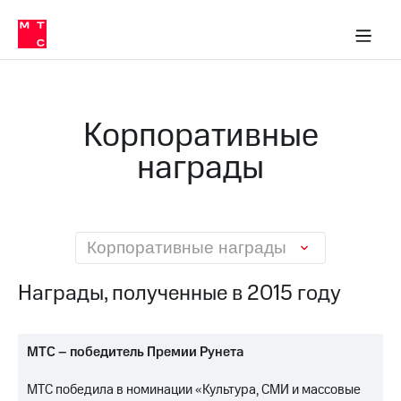
О
сторам и акционерам
Комплаенс и деловая этика
Устойчивое развитие
Медиа-центр
О МТС
О МТС
На главную
компании
О
компании
Стратегия
Стратегия
Карьера
Корпоративные
в МТС
Карьера
в МТС
награды
Пресс-
релизы
История
компании
МТС
о технологиях
Руководство
региона
Корпоративные награды
Правовая
Награды, полученные в 2015 году
информация
Контакты
МТС – победитель Премии Рунета
Медиа-центр
Пресс-
МТС победила в номинации «Культура, СМИ и массовые
релизы