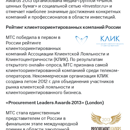
Awards 2013 организована медиа-группой «Рынок
ценных бумаг» и социальной сетью «Investor.ru» и
отмечает наиболее значимые достижения конкретных
компаний и профессионалов в области инвестиций.
Рейтинг клиентоориентированных компаний России
МТС победила в первом в
России рейтинге
клиентоориентированных
компаний Ассоциации Клиентской Лояльности и
Клиентоцентричности (КЛИК). По результатам
открытого онлайн-опроса, МТС признана самой
клиентоориентированной компанией среди телеком-
операторов. Некоммерческая организация КЛИК
создана летом 2012 г. для объединения участников
рынка клиентской лояльности и
клиентоориентированного бизнеса.
«Procurement Leaders Awards 2013» (London)
МТС стала единственным
представителем от России в
финальном этапе международной
премии в области закупочной