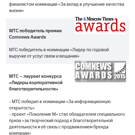
выкупа
финалистом номинации «За вклад в улучшение качества
акций
жизни»
Дивиденды
Рынок
облигаций
МТС победитель премии
Comnews Awards
Описание
Еврооблигации-2023
Уведомление
МТС победитель в номинации «Лидер по годовой
о
выручке от услуг связи и вещания»
погашении
именных
облигаций
МТС – лауреат конкурса
Другое
«Лидеры корпоративной
благотворительности»
Регистратор
Реквизиты
Контакты
- МТС победил в номинации «За информационную
йчивое развитие
открытость»
и деловая этика
- проект «Поколение М» стал обладателем специального
На главную
приза «за творческий подход к благотворительной
деятельности и её связь с продвижением бренда
компании»