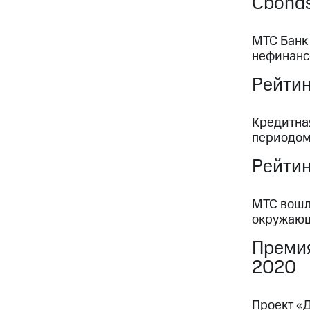
Cbond
МТС Банк
нефинанс
Рейтин
Кредитна
периодо
Рейтин
МТС вошл
окружающ
Премия
2020
Проект «Д