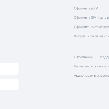
Оформить eSIM
Оформить SIM-карту в
Оформить чистый но
Выбрать красивый но
О компании
Подде
Карта салонов экоси
Акционерам и инвест