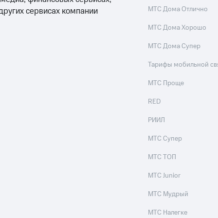
МТС Дома Отлично
 других сервисах компании
МТС Дома Хорошо
МТС Дома Супер
Тарифы мобильной св
МТС Проще
RED
РИИЛ
МТС Супер
МТС ТОП
МТС Junior
МТС Мудрый
МТС Налегке