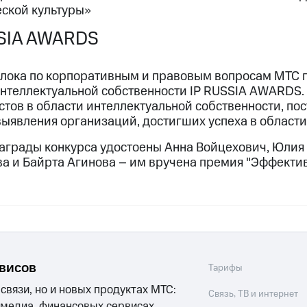
еской культуры»
SSIA AWARDS
лока по корпоративным и правовым вопросам МТС п
интеллектуальной собственности IP RUSSIA AWARDS.
тов в области интеллектуальной собственности, по
выявления организаций, достигших успеха в области 
награды конкурса удостоены Анна Войцехович, Юлия
ва и Байрта Агинова – им вручена премия "Эффекти
рвисов
Тарифы
 связи, но и новых продуктах МТС:
Связь, ТВ и интернет
 медиа, финансовых сервисах,