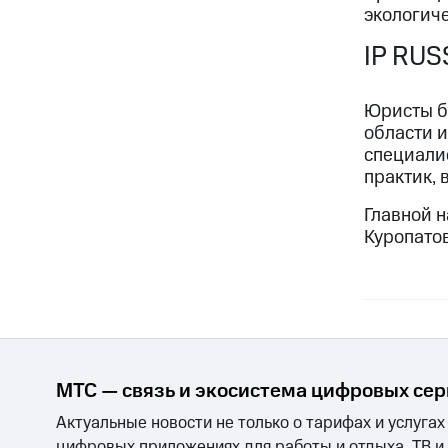
экологич
IP RU
Юристы б
области 
специалис
практик, 
Главной 
Куропато
МТС — связь и экосистема цифровых се
Актуальные новости не только о тарифах и услугах
цифровых приложениях для работы и отдыха, ТВ и