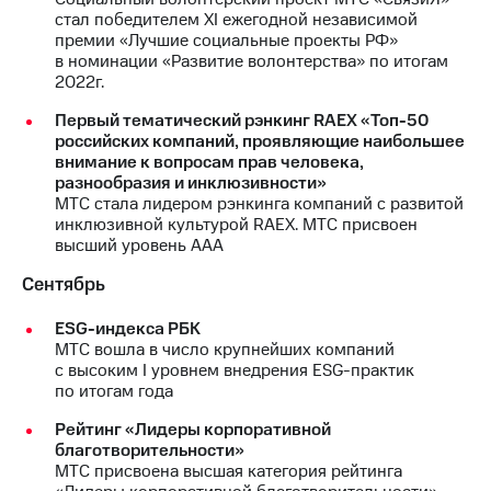
Раскрытие
стал победителем XI ежегодной независимой
информации
премии «Лучшие социальные проекты РФ»
Информация
в номинации «Развитие волонтерства» по итогам
акционерам
2022г.
Документы
ПАО
Первый тематический рэнкинг RAEX «Топ-50
"МТС"
российских компаний, проявляющие наибольшее
Собрания
внимание к вопросам прав человека,
акционеров
разнообразия и инклюзивности»
Личный
МТС стала лидером рэнкинга компаний с развитой
кабинет
инклюзивной культурой RAEX. МТС присвоен
акционера
высший уровень ААА
Акционерный
капитал
Сентябрь
Контроль
и
ESG-индекса РБК
аудит
МТС вошла в число крупнейших компаний
Рынок
с высоким I уровнем внедрения ESG-практик
акций
по итогам года
Описание
Рейтинг «Лидеры корпоративной
Программа
благотворительности»
приобретения
МТС присвоена высшая категория рейтинга
Порядок