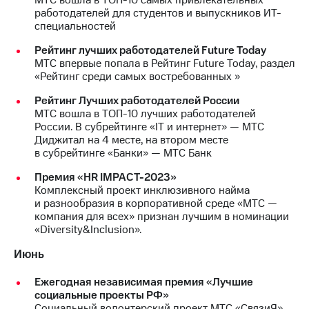
работодателей для студентов и выпускников ИТ-
МТС
специальностей
о технологиях
Рейтинг лучших работодателей Future Today
Достижения
МТС впервые попала в Рейтинг Future Today, раздел
«Рейтинг среди самых востребованных »
Интервью
Рейтинг Лучших работодателей России
МТС вошла в ТОП-10 лучших работодателей
Финансовая
России. В субрейтинге «IT и интернет» — МТС
отчетность
Диджитал на 4 месте, на втором месте
в субрейтинге «Банки» — МТС Банк
Контакты
Премия «HR IMPACT-2023»
Новости
Комплексный проект инклюзивного найма
в
и разнообразия в корпоративной среде «МТС —
регионе
компания для всех» признан лучшим в номинации
«Diversity&Inclusion».
м и акционерам
Корпоративное
Июнь
управление
Ежегодная независимая премия «Лучшие
Корпоративный
социальные проекты РФ»
секретарь
Социальный волонтерский проект МТС «СвязиЯ»