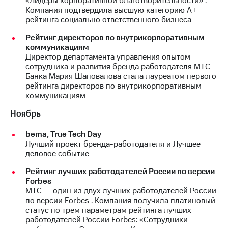
«Лидеры корпоративной благотворительности» .
выкупа
Компания подтвердила высшую категорию А+
акций
рейтинга социально ответственного бизнеса
Дивиденды
Рынок
Рейтинг директоров по внутрикорпоративным
облигаций
коммуникациям
Директор департамента управления опытом
Описание
сотрудника и развития бренда работодателя МТС
Еврооблигации-2023
Банка Мария Шаповалова стала лауреатом первого
Уведомление
рейтинга директоров по внутрикорпоративным
о
коммуникациям
погашении
именных
Ноябрь
облигаций
Другое
bema, True Tech Day
Лучший проект бренда-работодателя и Лучшее
Регистратор
деловое событие
Реквизиты
Контакты
Рейтинг лучших работодателей России по версии
Forbes
йчивое развитие
МТС — один из двух лучших работодателей России
и деловая этика
по версии Forbes . Компания получила платиновый
На главную
статус по трем параметрам рейтинга лучших
работодателей России Forbes: «Сотрудники