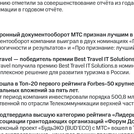
нию отметили за совершенствование отчёта из года 
мации в годовом отчёте.
ронный документооборот МТС признан лучшим в
ентооборот компании выиграл в двух номинациях «
логичности и результатов» и «Про признание: лучши
ravel — победитель премии Best Travel IT Solutio
avel получила премию Best Travel IT Solutions.в но
мплексное решение для развития туризма в России.
ошла в Топ-20 первого рейтинга Forbes-50 круп
альных вложений за пять лет.
от период компания инвестировали порядка 500,8 м
твенной по отрасли Телекоммуникации верхней част
одтвердила высшую категорию рейтинга «Лидер
социации грантодающих организаций «Форум До
ексный проект «БудьЭКО (BUD’ECO) с МТС» вошел 