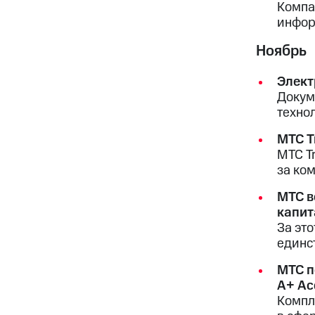
Компа
инфор
Ноябрь
Элект
Докум
техно
МТС T
МТС Tr
за ко
МТС в
капит
За эт
единс
МТС п
А+ Ас
Компл