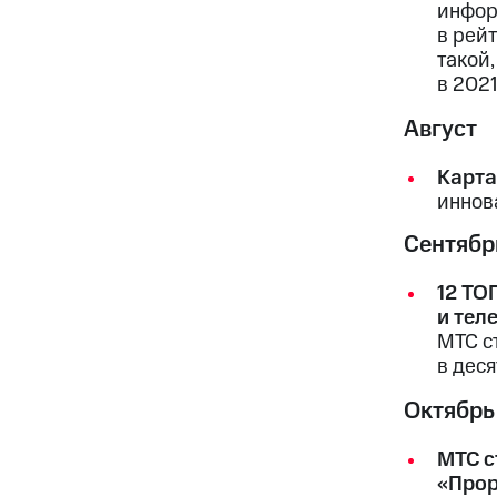
инфор
в рей
такой
в 2021
Август
Карта
иннов
Сентябр
12 ТО
и тел
МТС с
в дес
Октябрь
МТС с
«Прор