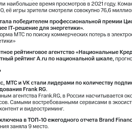
ли наибольшее время просмотров в 2021 году. Ком
10, её игры зрители смотрели совокупно 76,6 миллио
тала победителем профессиональной премии Ци
ее IT-решение для энергетики».
орма МТС по поиску коммерческих потерь в электр
етики»
тное рейтинговое агентство «Национальные Кре
тный рейтинг A.ru по национальной шкале,
прогно
ь
с, МТС и VK стали лидерами по количеству подпи
дования Frank RG.
нным агентства Frank.RG, в России насчитывается о
сов. Самыми востребованными сервисами в экосист
контент и видеостриминг.
ключена в ТОП-10 ежегодного отчета Brand Finance
ния заняла 9 место.