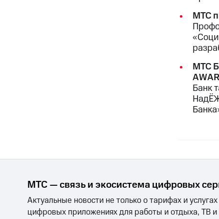
МТС п
Профо
«Соци
разра
МТС Б
AWAR
Банк 
НадЁЖ
Банка»
МТС — связь и экосистема цифровых се
Актуальные новости не только о тарифах и услугах
цифровых приложениях для работы и отдыха, ТВ и