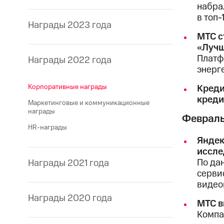
набра
в топ-
Награды 2023 года
МТС с
«Лучш
Платф
Награды 2022 года
энерг
Корпоративные награды
Креди
креди
Маркетинговые и коммуникационные
награды
Феврал
HR-награды
Яндек
иссле
По да
Награды 2021 года
серви
видео
Награды 2020 года
МТС в
Компа