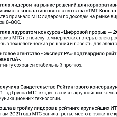
тала лидером на рынке решений для корпоратив
исимого консалтингового агентства «ТМТ Консал
ство признало МТС лидером по доходам на рынке вир
ов 8-800.
тала лауреатом конкурса «Цифровой прорыв — 20
орма МТС по поиску коммерческих потерь в электр
вые технологические решения и проекты для электр
нговое агентство «Эксперт РА» подтвердило рей
овне ruA-.
йтингу сохранен стабильный прогноз.
олучила Свидетельство Рейтингового консорциу
21 год Группа МТС входит в список крупнейших комп
муникационных технологий.
ошла в тройку лидеров в рейтинге крупнейших И
огам 2021 года МТС заняла третье место в рэнкинге