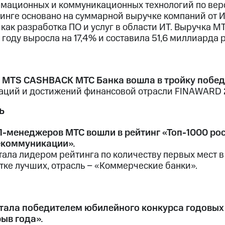
мационных и коммуникационных технологий по верс
тинге основано на суммарной выручке компаний от 
, как разработка ПО и услуг в области ИТ. Выручка
 году выросла на 17,4% и составила 51,6 миллиарда 
 MTS CASHBACK МТС Банка вошла в тройку побе
аций и достижений финансовой отрасли FINAWARD 
ь
П-менеджеров МТС вошли в рейтинг «Топ-1000 ро
екоммуникации».
тала лидером рейтинга по количеству первых мест 
ятке лучших, отрасль − «Коммерческие банки».
тала победителем юбилейного конкурса годовых
ыв года».