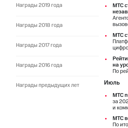
Награды 2019 года
МТС с
незав
Агент
вызов
Награды 2018 года
МТС с
Платф
Награды 2017 года
цифро
Рейти
на ур
Награды 2016 года
По ре
Июль
Награды предыдущих лет
МТС п
за 20
и ком
МТС в
По ит