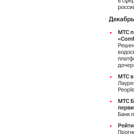
в сфе
росси
Декабрь
МТС п
«ComN
Решен
водос
платф
дочер
МТС в
Лауре
People
МТС Б
перви
Банк 
Рейти
Прогн