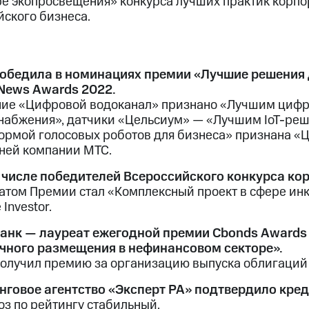
ре экопросвещения» конкурса лучших практик корп
йского бизнеса.
обедила в номинациях премии «Лучшие решения
ews Awards 2022.
ие «Цифровой водоканал» признано «Лучшим цифр
набжения», датчики «Цельсиум» — «Лучшим IoT-ре
ормой голосовых роботов для бизнеса» признана «Ц
ней компании МТС.
 числе победителей Всероссийского конкурса кор
атом Премии стал «Комплексный проект в сфере ин
 Investor.
анк — лауреат ежегодной премии Cbonds Awards
чного размещения в нефинансовом секторе».
получил премию за организацию выпуска облигаций 
нговое агентство «Эксперт РА» подтвердило кред
оз по рейтингу стабильный.