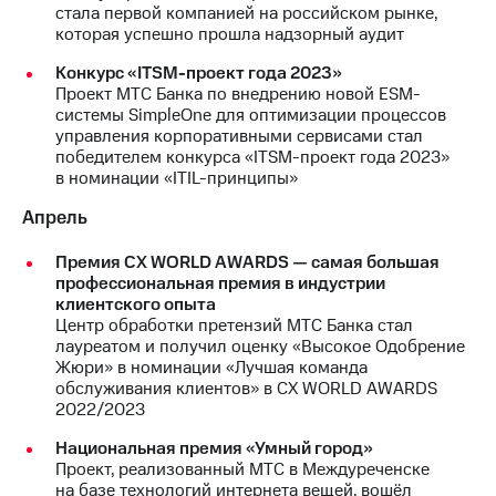
стала первой компанией на российском рынке,
выкупа
которая успешно прошла надзорный аудит
акций
Дивиденды
Конкурс «ITSM-проект года 2023»
Рынок
Проект МТС Банка по внедрению новой ESM-
облигаций
системы SimpleOne для оптимизации процессов
управления корпоративными сервисами стал
Описание
победителем конкурса «ITSM-проект года 2023»
Еврооблигации-2023
в номинации «ITIL-принципы»
Уведомление
о
Апрель
погашении
именных
Премия СХ WORLD AWARDS — самая большая
облигаций
профессиональная премия в индустрии
Другое
клиентского опыта
Центр обработки претензий МТС Банка стал
Регистратор
лауреатом и получил оценку «Высокое Одобрение
Реквизиты
Жюри» в номинации «Лучшая команда
Контакты
обслуживания клиентов» в СХ WORLD AWARDS
йчивое развитие
2022/2023
и деловая этика
На главную
Национальная премия «Умный город»
Проект, реализованный МТС в Междуреченске
на базе технологий интернета вещей, вошёл