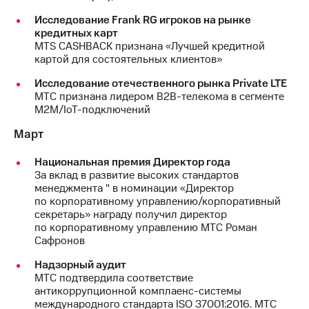
Раскрытие
информации
Исследование Frank RG игроков на рынке
Информация
кредитных карт
акционерам
MTS CASHBACK признана «Лучшей кредитной
Документы
картой для состоятельных клиентов»
ПАО
"МТС"
Исследование отечественного рынка Private LTE
Собрания
МТС признана лидером B2B-телекома в сегменте
акционеров
М2М/IoT-подключений
Личный
Март
кабинет
акционера
Акционерный
Национальная премия Директор года
капитал
За вклад в развитие высоких стандартов
Контроль
менеджмента " в номинации «Директор
и
по корпоративному управлению/корпоративный
аудит
секретарь» награду получил директор
Рынок
по корпоративному управлению МТС Роман
акций
Сафронов
Надзорный аудит
Описание
МТС подтвердила соответствие
Программа
антикоррупционной комплаенс-системы
приобретения
международного стандарта ISO 37001:2016. МТС
Порядок