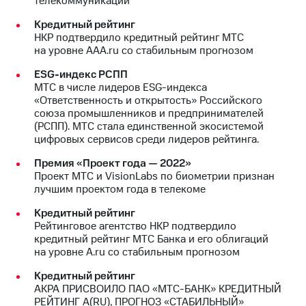
телекоммуникации
МТС
Кредитный рейтинг
о технологиях
НКР подтвердило кредитный рейтинг МТС
на уровне AAA.ru со стабильным прогнозом
Достижения
ESG-индекс РСПП
МТС в числе лидеров ESG-индекса
Интервью
«Ответственность и открытость» Российского
союза промышленников и предпринимателей
Финансовая
(РСПП). МТС стала единственной экосистемой
отчетность
цифровых сервисов среди лидеров рейтинга.
Контакты
Премия «Проект года — 2022»
Проект МТС и VisionLabs по биометрии признан
Новости
лучшим проектом года в телекоме
в
регионе
Кредитный рейтинг
Рейтинговое агентство НКР подтвердило
м и акционерам
кредитный рейтинг МТС Банка и его облигаций
Корпоративное
на уровне A.ru со стабильным прогнозом
управление
Кредитный рейтинг
Корпоративный
АКРА ПРИСВОИЛО ПАО «МТС-БАНК» КРЕДИТНЫЙ
секретарь
РЕЙТИНГ А(RU), ПРОГНОЗ «СТАБИЛЬНЫЙ»